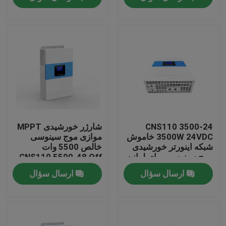
تور کارخانه
کنترل کیفیت
با ما تماس بگیرید
اخبار
CNS110 3500-24
شارژر خورشیدی MPPT
3500W 24VDC خاموش
موازی موج سینوسی
شبکه اینورتر خورشیدی
خالص 5500 وات
News
موج سینوسی برای لوازم
CNS110 5500-48 Off
خانگی
Grid
ارسال سؤال
ارسال سؤال
منبع تغذیه بدون وقفه یو پی اس
منبع تغذیه رک کوه