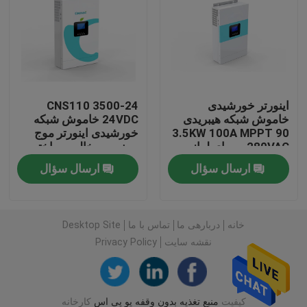
منبع تغذیه مخابراتی
مرکز داده های میکرو مودال
اینورتر خورشیدی
CNS110 3500-24
خاموش شبکه هیبریدی
24VDC خاموش شبکه
سیستم ذخیره انرژی
3.5KW 100A MPPT 90
خورشیدی اینورتر موج
– 280VAC برای لوازم
سینوسی خالص ساخته
خانگی
شده در صفحه گرد و غبار
باتری لیتیوم آهن
ارسال سؤال
ارسال سؤال
یونهای لیتیوم یونی
خانه
دربارهی ما
تماس با ما
Desktop Site
نقشه سایت
Privacy Policy
سیستم های UPS در فضای باز
سیستم UPS مدولار
کیفیت
منبع تغذیه بدون وقفه یو پی اس
کارخانه