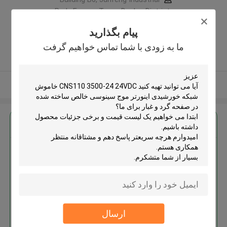
Park, Fuyong Town, Bao'an District,
Shenzhen City, 518103 P.R.China
پیام بگذارید
,چین
ما به زودی با شما تماس خواهیم گرفت
5.0
کننده تایید شده
بیشتر ببینید
بهترين قيمت رو براي
CNS110 3500-24 24VDC خاموش
شبکه خورشیدی اینورتر موج
سینوسی خالص ساخته شده در
صفحه گرد و غبار
ارسال