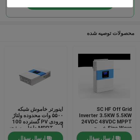
ادامه هید
محصولات توصیه شده
صفحه اصلی
SC HF Off Grid
اینورتر خاموش شبکه
Inverter 3.5KW 5.5KW
۵۵۰۰ وات محدوده ولتاژ
محصولات
24VDC 48VDC MPPT
ورودی PV گسترده 100
Sine Wave خروجی
آمپر MPPT داخلی صفحه
گرد و غبار
ارسال سؤال
ارسال سؤال
درباره ما