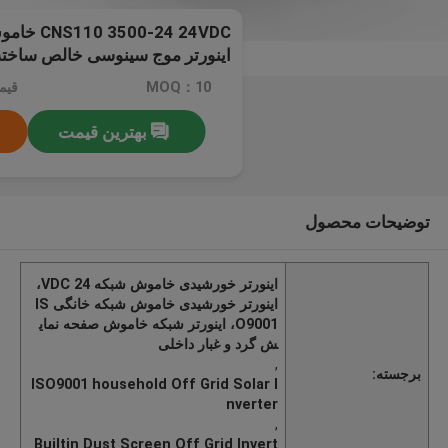
-24 24VDC
اینورتر موج سینوسی خالص ساخته
غبار
MOQ：10
قیمت：e
بهترین قیمت
توضیحات محصول
اینورتر خورشیدی خاموش شبکه 24 VDC،
اینورتر خورشیدی خاموش شبکه خانگی IS
O9001، اینورتر شبکه خاموش صفحه نمای
ش گرد و غبار داخلی
,
برجسته:
ISO9001 household Off Grid Solar I
nverter
,
Builtin Dust Screen Off Grid Invert