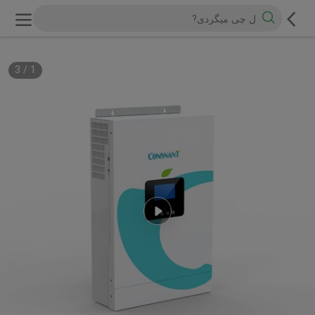
3
/
1