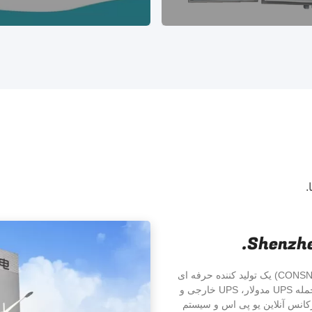
.
Shenzhe
Shenzhen CONSNANT Technology Co., Ltd. (نام ساده: CONSNANT) یک تولید کننده حرفه ای
است که در تحقیق، توسعه و تولید UPS (منبع برق اضطراری) از جمله UPS مدولار، UPS خارجی و
د. فرکانس آنلاین یو پی اس و سیستم