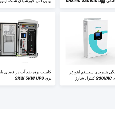
MPPT خانگی CNS110 230VAC Off
یو پی اس خورشیدی شبکه اینور
48VDC
نگی هیبریدی سیستم اینورتر
کابینت برق ضد آب در فضای باز
خورشیدی 230VAC کنترل شارژ
برق 3KW 5KW UPS
 هیبریدی