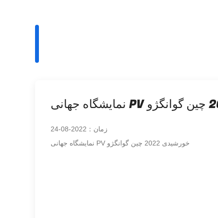
اینورتر خورشیدی هیبریدی
زمان：2022-05-05
مدل: CNS110 3500-24، CNS110 5500-48ظرفیت اسمی: 3.5KW/5.5KWولتاژ اسمی:
24VDC/48VDCولتاژ خروجی: 230VACمحدوده ولتاژ ورودی: 90 - 280VACمحدوده ولتاژ
MPPT: 120-45 زمینه کاربرد: لوازم خانگی