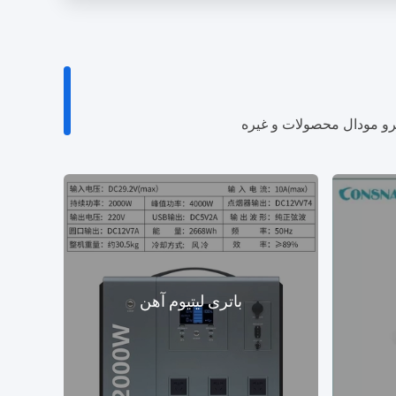
یکرو مودال محصولات و غیره
باتری لیتیوم آهن