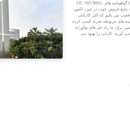
برق خورشیدی برای لوازم خانگی و تجهیزات مخابراتی. محصول ما گواهینامه های CE، ISO 9001،
ت.با رسیدن به نتایج فروش خوب در چین، اکنون
یت می بالیم که اکثر کارکنان
صلاحیت هستند و بیش از 10 سال در زمینه های مربوطه تجربه کسب کرده
ین برق، ما راه حل های نوآورانه
ی آورند، کارایی را بهبود می