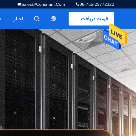
Sales@consnant.com
86-755-29772322
قیمت دریافت کنید
اخبار
د
描述
描述
ای