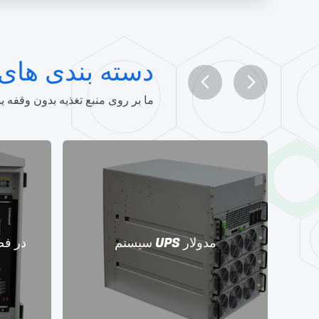
دسته بندی های 
ما بر روی منبع تغذیه بدون وقفه ی
س
سیستم UPS مدولار
سیستم های S