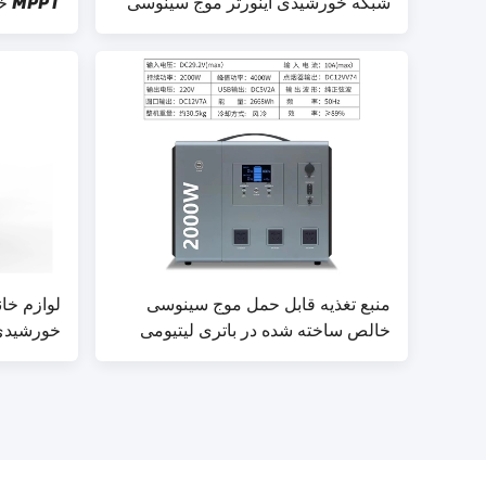
شبکه خورشیدی اینورتر موج سینوسی
خالص ساخته شده در صفحه گرد و غبار
Grid
منبع تغذیه قابل حمل موج سینوسی
لوازم خا
خالص ساخته شده در باتری لیتیومی
2000W 2668Wh
خورشیدی