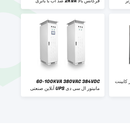
تر
فرکانس بالا 2KVA ضد آب با باتری
لیتیوم آهن
 کابینت
60-100KVA 380VAC 384VDC
مانیتور ال سی دی UPS آنلاین صنعتی
برای نیروگاه گاز/نیرو